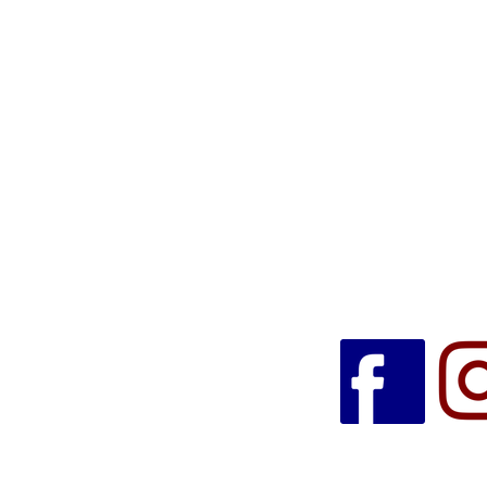
832 rue Pasteur
59262 Sainghin en Mélantois
Pour conta
Pour contacter les
Restaur
Chambres
d'hôtes/Gîtes:
Tel: 07.69.90
contact.lanoyelle
Tel: 06.74.85.61.79
mail: ndpollet@gmail.com
Nous suivre :